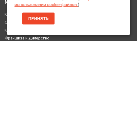
МЕНЮ
использовании cookie-файлов
).
Каталог Брендов
ПРИНЯТЬ
О нас
Контакты
Франшиза и Дилерство
Поставщикам
MIX - Система (EU)
ДОПОЛНИТЕЛЬНО
Политика конфиденциальности
Об использовании cookie-файлов
Реквизиты
КОНТАКТЫ